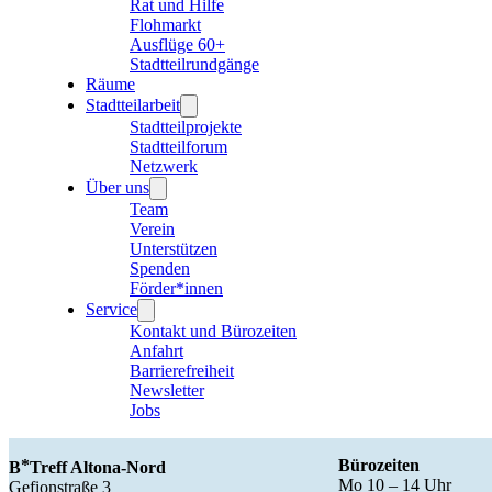
Rat und Hilfe
Flohmarkt
Ausflüge 60+
Stadtteilrundgänge
Räume
Stadtteilarbeit
Stadtteilprojekte
Stadtteilforum
Netzwerk
Über uns
Team
Verein
Unterstützen
Spenden
Förder*innen
Service
Kontakt und Bürozeiten
Anfahrt
Barrierefreiheit
Newsletter
Jobs
Bürozeiten
B
Treff Altona-Nord
Mo 10 – 14 Uhr
Gefionstraße 3